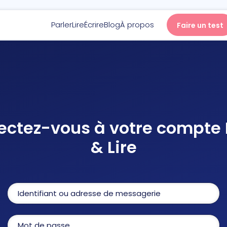
Parler
Lire
Écrire
Blog
À propos
Faire un test
Parler
Lire
ctez-vous à votre compte 
Écrire
& Lire
Blog
À propos