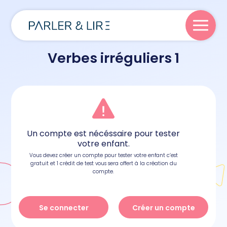
Verbes irréguliers 1
Parler
Lire
Un compte est nécéssaire pour tester
Écrire
votre enfant.
Vous devez créer un compte pour tester votre enfant c’est
gratuit et 1 crédit de test vous sera offert à la création du
Blog
compte.
Se connecter
Créer un compte
À propos