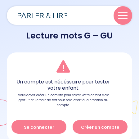
Lecture mots G – GU
Parler
Lire
Un compte est nécéssaire pour tester
Écrire
votre enfant.
Vous devez créer un compte pour tester votre enfant c’est
gratuit et 1 crédit de test vous sera offert à la création du
Blog
compte.
Se connecter
Créer un compte
À propos