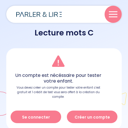
Lecture mots C
Parler
Lire
Un compte est nécéssaire pour tester
Écrire
votre enfant.
Vous devez créer un compte pour tester votre enfant c’est
gratuit et 1 crédit de test vous sera offert à la création du
Blog
compte.
Se connecter
Créer un compte
À propos