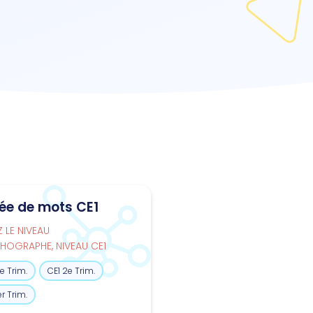
tée de mots CE1
Z LE NIVEAU
HOGRAPHE, NIVEAU CE1
e Trim.
CE1 2e Trim.
er Trim.