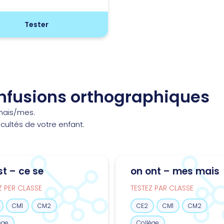
Tester
nfusions orthographiques
 mais/mes.
ficultés de votre enfant.
st – ce se
on ont – mes mais
Z PER CLASSE
TESTEZ PAR CLASSE
CM1
CM2
CE2
CM1
CM2
ège
Collège