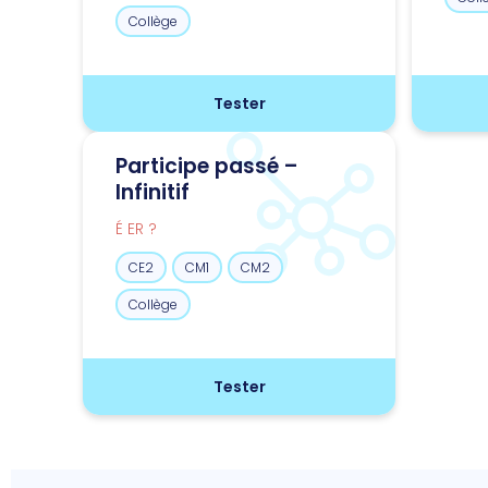
Collège
Tester
Participe passé –
Infinitif
É ER ?
CE2
CM1
CM2
Collège
Tester