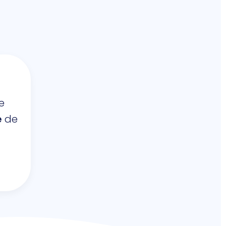
le
e
de