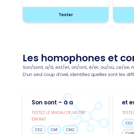
Tester
Les homophones et co
Son/sont, a/à, est/et, on/ont, é/er, ou/où, ce/se,
D’un seul coup d’oeil, identifiez quelles sont les dif
Son sont – à a
et e
TESTEZ LE NIVEAU DE VOTRE
TESTE
ENFANT
CE2
CE2
CM1
CM2
Coll