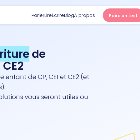
Parler
Lire
Écrire
Blog
À propos
Faire un test
Parler
riture
de
, CE2
Lire
e enfant de CP, CE1 et CE2 (et
).
Écrire
lutions vous seront utiles ou
Blog
À propos