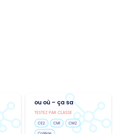
ou où – ça sa
TESTEZ PAR CLASSE
CE2
CM1
CM2
Collège