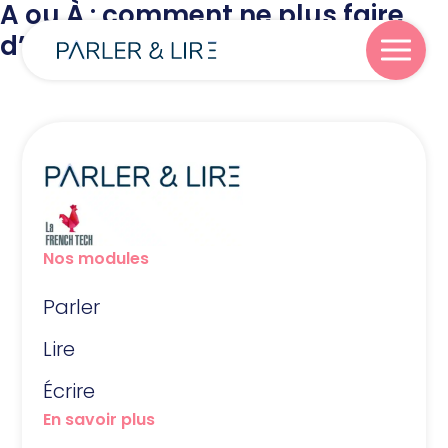
A ou À : comment ne plus faire
d’erreurs ?
Parler
Lire
Nos modules
Écrire
Parler
Blog
Lire
Écrire
À propos
En savoir plus