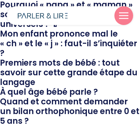
Pourquoi « papa » et « maman »
sont les premiers mots
universels ? 🍼
Mon enfant prononce mal le
Parler
« ch » et le « j » : faut-il s’inquiéter
?
Lire
Premiers mots de bébé : tout
savoir sur cette grande étape du
langage
Écrire
À quel âge bébé parle ?
Quand et comment demander
Blog
un bilan orthophonique entre 0 et
5 ans ?
À propos