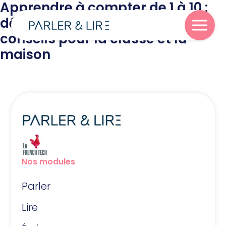
Apprendre à compter de 1 à 10 :
découvertes scientifiques,
conseils pour la classe et la
maison
Parler
Lire
Écrire
Nos modules
Blog
Parler
Lire
À propos