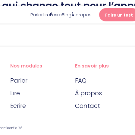
re qui change tout pour l’ap
Parler
Lire
Écrire
Blog
À propos
Faire un test
Parler
Lire
Nos modules
En savoir plus
Parler
FAQ
Écrire
Lire
À propos
Écrire
Blog
Contact
À propos
confidentialité