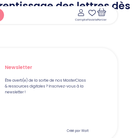
prentissage des lettres dès
Compte
Favoris
Panier
Newsletter
Voir le panier
Être averti(e) de la sortie de nos MasterClass
& ressources digitales ? Inscrivez-vous à la
newsletter !
Créé par Walt