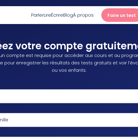
Parler
Lire
Écrire
Blog
À propos
Faire un test
Parler
éez votre compte gratuitem
’un compte est requise pour accéder aux cours et au progra
Lire
 pour enregistrer les résultats des tests gratuits et voir l’év
ou vos enfants.
Écrire
Blog
À propos