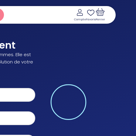
Compte
Favoris
Panier
ent
mmes. Elle est
olution de votre
Voir le panier