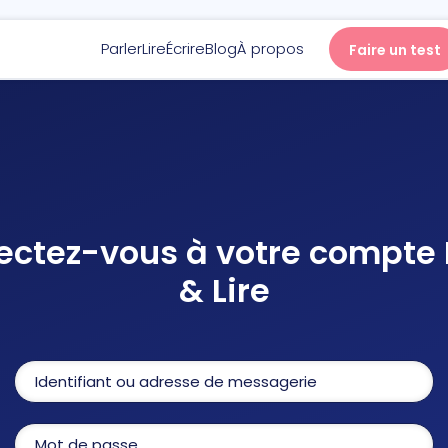
Parler
Lire
Écrire
Blog
À propos
Faire un test
Parler
Lire
ctez-vous à votre compte 
Écrire
& Lire
Blog
À propos