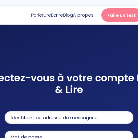
Parler
Lire
Écrire
Blog
À propos
Faire un test
Parler
Lire
ctez-vous à votre compte 
Écrire
& Lire
Blog
À propos