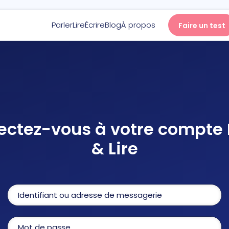
Parler
Lire
Écrire
Blog
À propos
Faire un test
Parler
Lire
ctez-vous à votre compte 
Écrire
& Lire
Blog
À propos