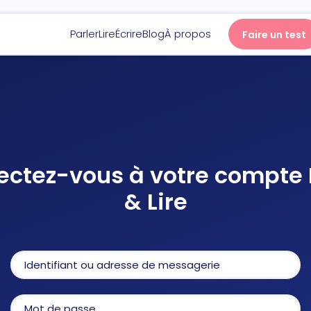
Parler
Lire
Écrire
Blog
À propos
Faire un test
Parler
Lire
ctez-vous à votre compte 
Écrire
& Lire
Blog
À propos