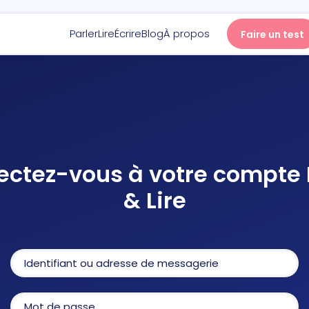
Parler
Lire
Écrire
Blog
À propos
Faire un test
Parler
Lire
ctez-vous à votre compte 
Écrire
& Lire
Blog
À propos