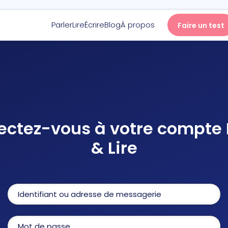
Parler
Lire
Écrire
Blog
À propos
Faire un test
Parler
Lire
ctez-vous à votre compte 
Écrire
& Lire
Blog
À propos