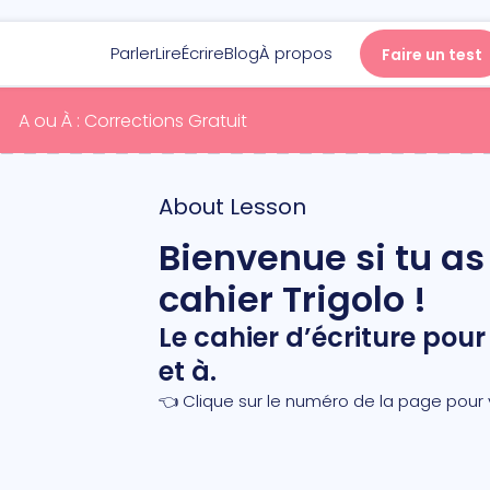
Parler
Lire
Écrire
Blog
À propos
Faire un test
A ou À : Corrections Gratuit
Parler
About Lesson
Lire
Bienvenue si tu as
cahier Trigolo !
Écrire
Le cahier d’écriture pou
et à.
Blog
👈 Clique sur le numéro de la page pour v
À propos