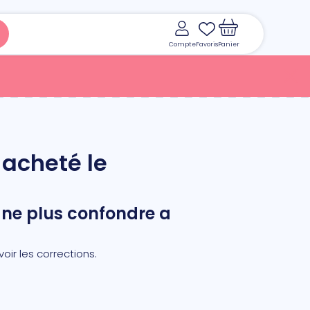
Compte
Favoris
Panier
 acheté le
Voir le panier
r ne plus confondre a
oir les corrections.