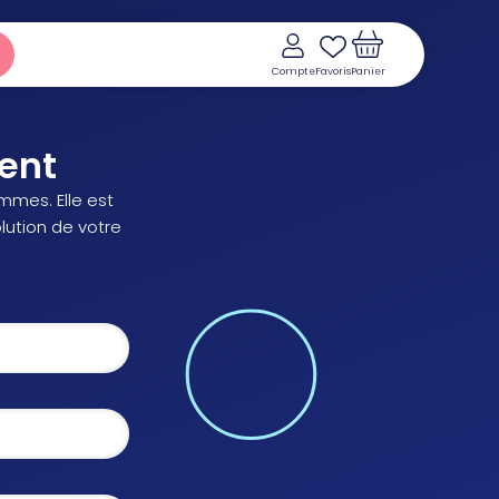
Compte
Favoris
Panier
ent
mmes. Elle est
olution de votre
Voir le panier