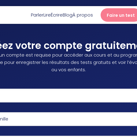
Parler
Lire
Écrire
Blog
À propos
Faire un test
Parler
éez votre compte gratuitem
’un compte est requise pour accéder aux cours et au progra
Lire
 pour enregistrer les résultats des tests gratuits et voir l’év
ou vos enfants.
Écrire
Blog
À propos