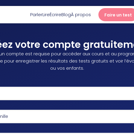
Parler
Lire
Écrire
Blog
À propos
Faire un test
Parler
éez votre compte gratuitem
’un compte est requise pour accéder aux cours et au progra
Lire
 pour enregistrer les résultats des tests gratuits et voir l’év
ou vos enfants.
Écrire
Blog
À propos