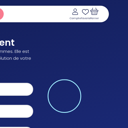
Compte
Favoris
Panier
ent
mmes. Elle est
olution de votre
Voir le panier